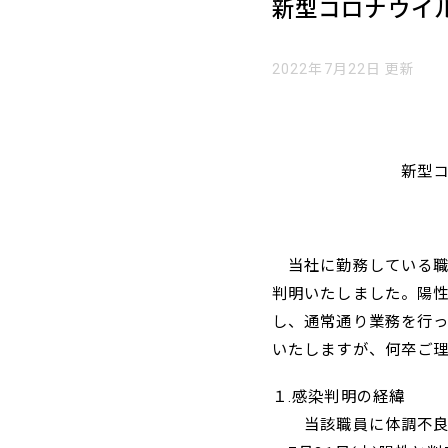
新型コロナウイ
2022年7月22日 更新
令和
新型コロナウイ
株式会社
当社に勤務している職
判明いたしました。陽
し、通常通り業務を行
いたしますが、何卒ご
１.感染判明の経緯
当該職員に体調不良の