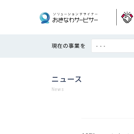
現在の事業を
- - -
ニュース
News