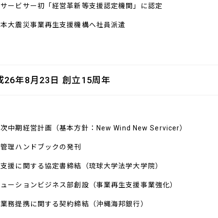
国サービサー初「経営革新等支援認定機関」に認定
日本大震災事業再生支援機構へ社員派遣
成26年8月23日 創立15周年
次中期経営計画（基本方針：New Wind New Servicer）
務管理ハンドブックの発刊
習支援に関する協定書締結（琉球大学法学大学院）
リューションビジネス部創設（事業再生支援事業強化）
括業務提携に関する契約締結（沖縄海邦銀行）