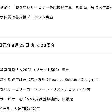
SR活動：「おきなわサービサー夢応援奨学金」を創設（琉球大学法
タボ体質改善支援プログラム実施
和元年8月23日 創立20周年
経営優良法人2021（ブライト500）認定
次中期経営計画（基本方針：Road to Solution Designer）
きなわサービサーコーポレート・サステナビリティ宣言
国サービサー初「M&A支援登録機関」に認定
5代社長に大神田睦が就任