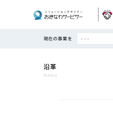
現在の事業を
- - -
沿革
History