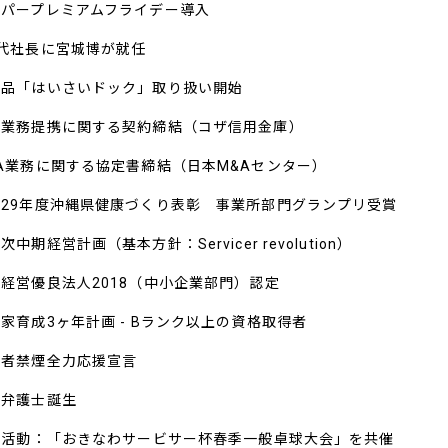
ーパープレミアムフライデー導入
4代社長に宮城博が就任
商品「はいさいドック」取り扱い開始
括業務提携に関する契約締結（コザ信用金庫）
A業務に関する協定書締結（日本M&Aセンター）
成29年度沖縄県健康づくり表彰 事業所部門グランプリ受賞
次中期経営計画（基本方針：Servicer revolution）
経営優良法人2018（中小企業部門）認定
家育成3ヶ年計画 - Bランク以上の資格取得者
煙者禁煙全力応援宣言
内弁護士誕生
SR活動：「おきなわサービサー杯春季一般卓球大会」を共催