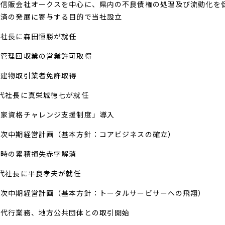
内信販会社オークスを中心に、県内の不良債権の処理及び流動化を
経済の発展に寄与する目的で当社設立
代社長に森田恒勝が就任
権管理回収業の営業許可取得
地建物取引業者免許取得
2代社長に真栄城徳七が就任
国家資格チャレンジ支援制度」導入
一次中期経営計画（基本方針：コアビジネスの確立）
業時の累積損失赤字解消
3代社長に平良孝夫が就任
二次中期経営計画（基本方針：トータルサービサーへの飛翔）
金代行業務、地方公共団体との取引開始